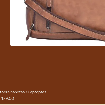
toere handtas / Laptoptas
rijs
 179,00