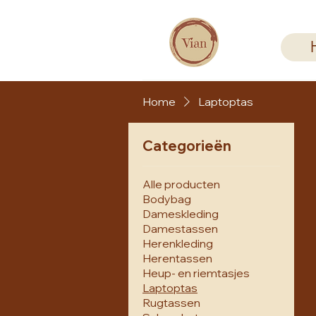
Home
Laptoptas
Categorieën
Alle producten
Bodybag
Dameskleding
Damestassen
Herenkleding
Herentassen
Heup- en riemtasjes
Laptoptas
Rugtassen