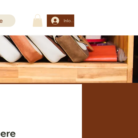
e
Inloggen
ere