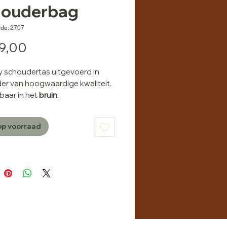
houderbag
de: 2707
Prijs
9,00
rry schoudertas uitgevoerd in
der van hoogwaardige kwaliteit.
gbaar in het
bruin
.
chappen:
op voorraad
ofdvakken met ritssluiting
vak aan de voorkant
vak aan de binnenzijde
vak aan de achterkant
yvak binnenzijde
greep aan de bovenkant
ing 100% Polyester
telbare schouderbanden uit
r