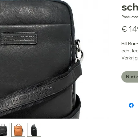
sc
Productco
€ 14
Hill Bu
echt le
Verkrij
Eigens
Niet 
2 ho
Rits
Rits
Rits
Hand
Hand
Voer
Vers
lede