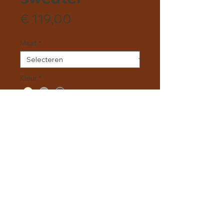
Prijs
€ 119,00
Maat
*
Kleur
*
Aantal
*
In winkelwagen
Nu kopen
Shawl kabeltrui vervaardigd uit
100% Merino wol. De trui heeft