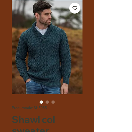
Productcode: SH5065
Shawl col
sweater