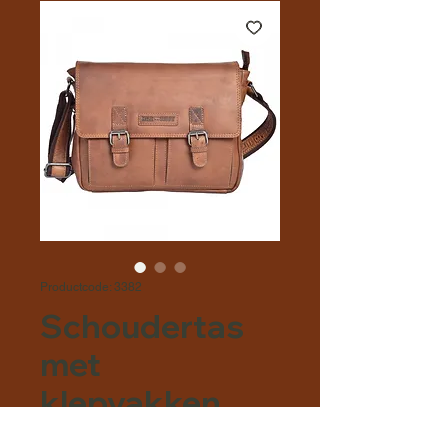
Productcode: 3382
Schoudertas
met
klepvakken
Prijs
€ 139,00